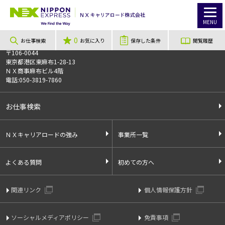
TOP
お仕事検索
7月下旬までの短期大募集♪選べる日勤・夕勤・夜勤【最高時給2,000円】
このお仕事は非公開のお仕事です
MENU
お仕事番号
013931
0
お仕事検索
お気に入り
保存した条件
閲覧履歴
〒106-0044
東京都港区東麻布1-28-13
ＮＸ商事麻布ビル4階
電話:050-3819-7860
お仕事検索
ＮＸキャリアロードの強み
事業所一覧
よくある質問
初めての方へ
関連リンク
個人情報保護方針
ソーシャルメディアポリシー
免責事項