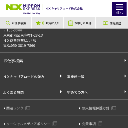
TOP
お仕事検索
最高時給2,000円♪10時〜19時の安定日勤♪まずは短期からスタート歓迎！
このお仕事は非公開のお仕事です
MENU
お仕事番号
013934
0
お仕事検索
お気に入り
保存した条件
閲覧履歴
〒106-0044
東京都港区東麻布1-28-13
ＮＸ商事麻布ビル4階
電話:050-3819-7860
お仕事検索
ＮＸキャリアロードの強み
事業所一覧
よくある質問
初めての方へ
関連リンク
個人情報保護方針
ソーシャルメディアポリシー
免責事項