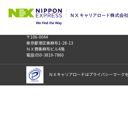
TOP
お仕事検索
7月下旬までの短
このお仕事は非公開のお仕事です
お仕事番号
014036
〒106-0044
東京都港区東麻布1-28-13
ＮＸ商事麻布ビル4階
電話:050-3819-7860
ＮＸキャリアロードはプライバシーマーク