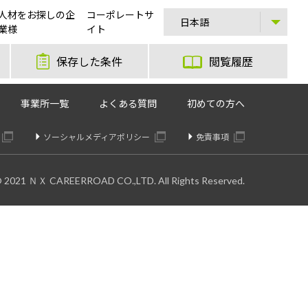
人材をお探しの企
コーポレートサ
業様
イト
保存した条件
閲覧履歴
事業所一覧
よくある質問
初めての方へ
ソーシャルメディアポリシー
免責事項
© 2021 ＮＸ CAREERROAD CO.,LTD. All Rights Reserved.