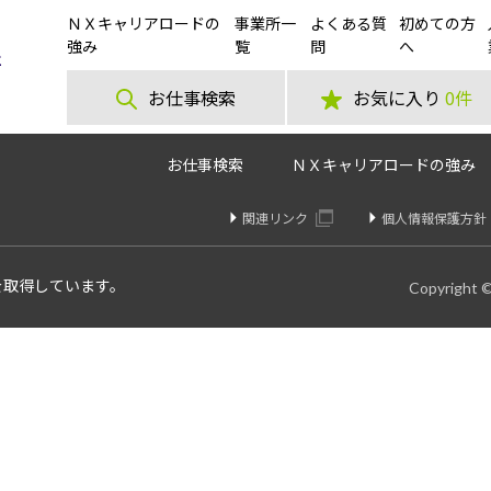
ＮＸキャリアロードの
事業所一
よくある質
初めての方
期大募集♪選べる日勤・夕勤・夜勤【最高時給2,000円】（SNS）
強み
覧
問
へ
お仕事検索
お気に入り
0件
お仕事検索
ＮＸキャリアロードの強み
関連リンク
個人情報保護方針
を取得しています。
Copyright 